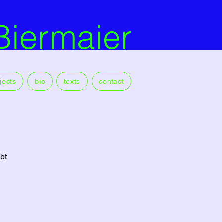
Biermaier
jects
bio
texts
contact
bt