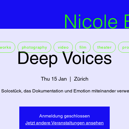
Nicole 
works
photography
video
film
theater
pro
Deep Voices
Thu 15 Jan
  |  
Zürich
n Solostück, das Dokumentation und Emotion miteinander verwe
Anmeldung geschlossen
Jetzt andere Veranstaltungen ansehen